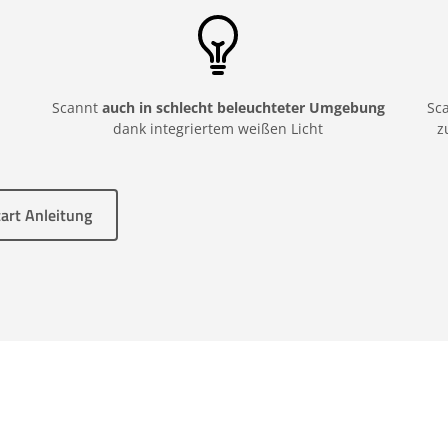
Scannt
auch in schlecht beleuchteter Umgebung
Sc
dank integriertem weißen Licht
z
tart Anleitung
ner 2D70