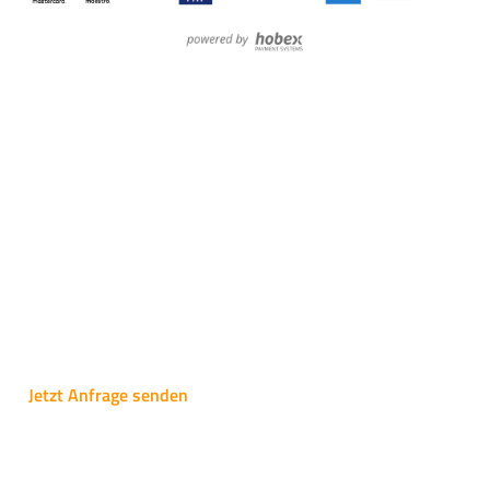
primasello SmartPay P20
Zahlungsterminal powered by Hobex | UVP exkl.
MwSt.
€ 369,-
Jetzt Anfrage senden