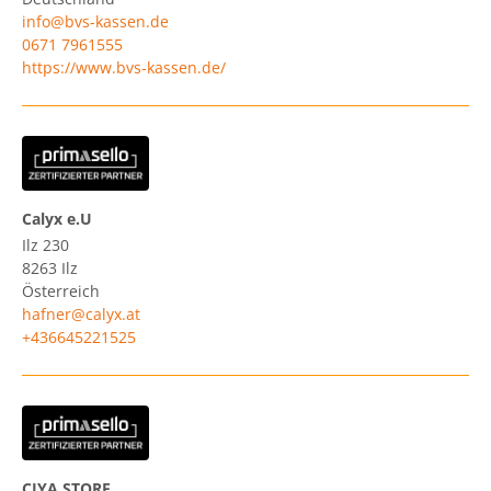
info@bvs-kassen.de
0671 7961555
https://www.bvs-kassen.de/
Calyx e.U
Ilz 230
8263
Ilz
Österreich
hafner@calyx.at
+436645221525
CIYA STORE