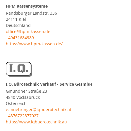
HPM Kassensysteme
Rendsburger Landstr. 336
24111
Kiel
Deutschland
office@hpm-kassen.de
+49431684989
https://www.hpm-kassen.de/
I.Q. Bürotechnik Verkauf - Service GesmbH.
Gmundner Straße 23
4840
Vöcklabruck
Österreich
e.muehringer@iqbuerotechnik.at
+4376722877027
https://www.iqbuerotechnik.at/