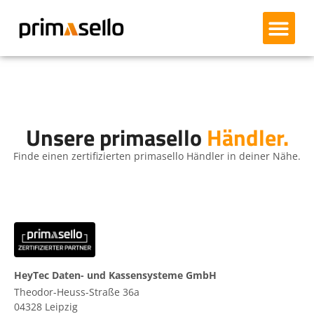
Lieferservice Sch
Kundendisplay X90
Magnetschloss MU90
Kassenlade ECD95
Kassenlade ECD105
Zertifizierte Bonr
Händler finden
Unsere primasello
Händler.
Finde einen zertifizierten primasello Händler in deiner Nähe.
HeyTec Daten- und Kassensysteme GmbH
Theodor-Heuss-Straße 36a
04328
Leipzig