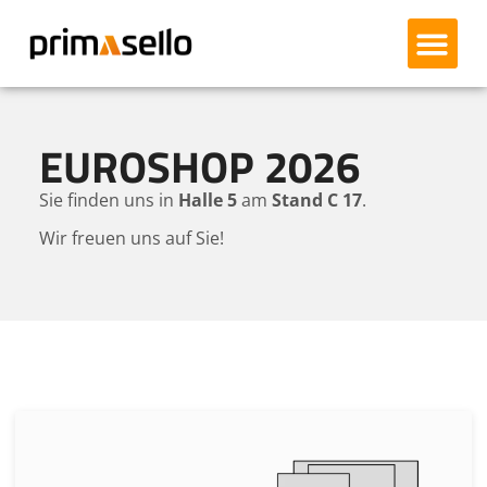
Lieferservice Sch
Kundendisplay X90
Magnetschloss MU90
Kassenlade ECD95
Kassenlade ECD105
Zertifizierte Bonr
EUROSHOP 2026
Sie finden uns in
Halle 5
am
Stand C 17
.
Wir freuen uns auf Sie!